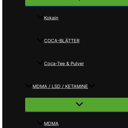
umschalten
Kokain
COCA-BLÄTTER
Coca-Tee & Pulver
MDMA / LSD / KETAMINE
Menü
umschalten
MDMA