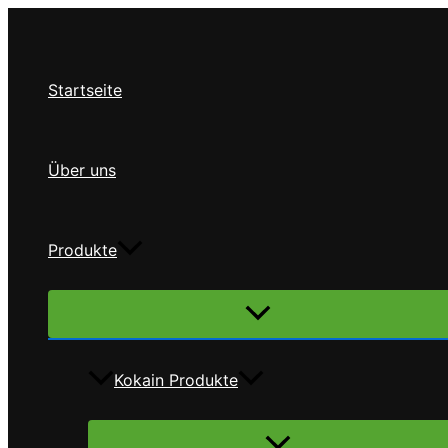
Zum
Inhalt
springen
Startseite
Über uns
Produkte
Menü
umschalten
Kokain Produkte
Menü