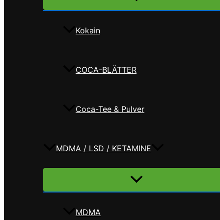
umschalten
Kokain
COCA-BLÄTTER
Coca-Tee & Pulver
MDMA / LSD / KETAMINE
Menü
umschalten
MDMA