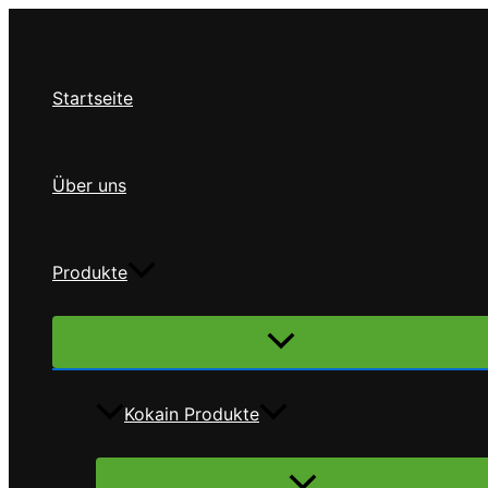
Zum
Inhalt
springen
Startseite
Über uns
Produkte
Menü
umschalten
Kokain Produkte
Menü