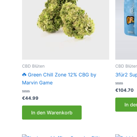
CBD Blüten
CBD Blüte
☘️ Green Chill Zone 12% CBG by
3für2 Sup
Marvin Game
Bewertet
€
104.70
mit
Bewertet
0
€
44.99
mit
von
In d
0
5
von
In den Warenkorb
5