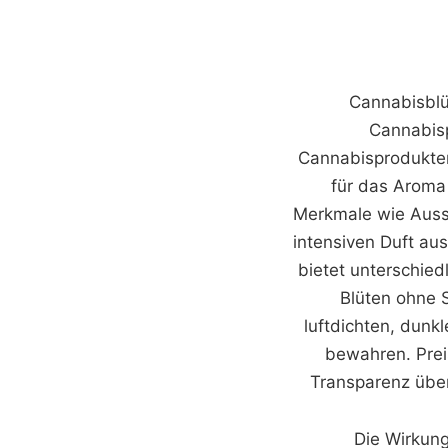
Cannabisblü
Cannabisp
Cannabisprodukten
für das Aroma
Merkmale wie Ausse
intensiven Duft aus
bietet unterschie
Blüten ohne 
luftdichten, dunk
bewahren. Prei
Transparenz über 
Die Wirkun