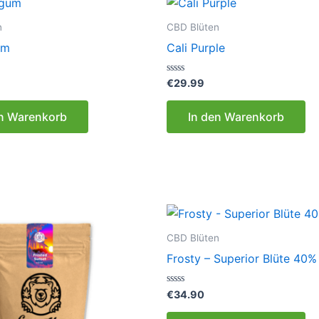
n
CBD Blüten
um
Cali Purple
Bewertet
€
29.99
mit
0
von
en Warenkorb
In den Warenkorb
5
CBD Blüten
Frosty – Superior Blüte 40%
Bewertet
€
34.90
mit
0