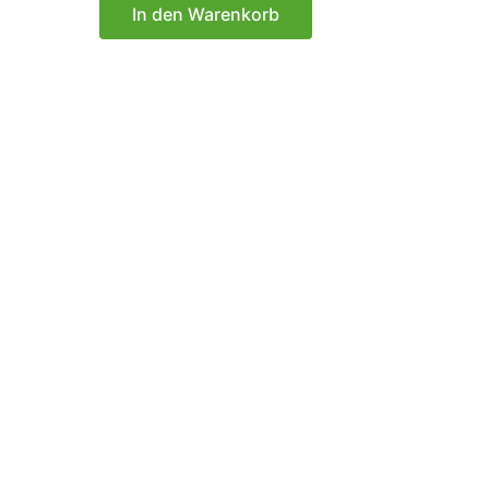
von
In den Warenkorb
5