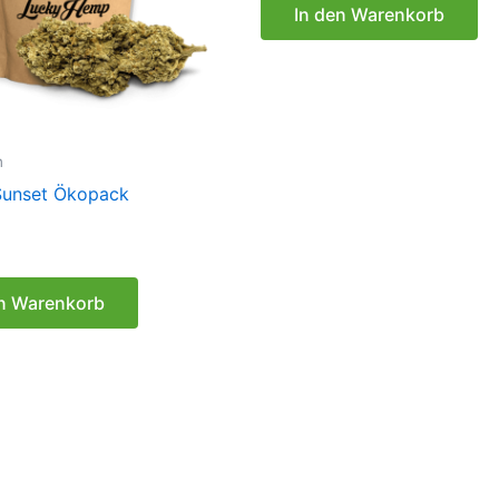
von
In den Warenkorb
5
n
Sunset Ökopack
en Warenkorb