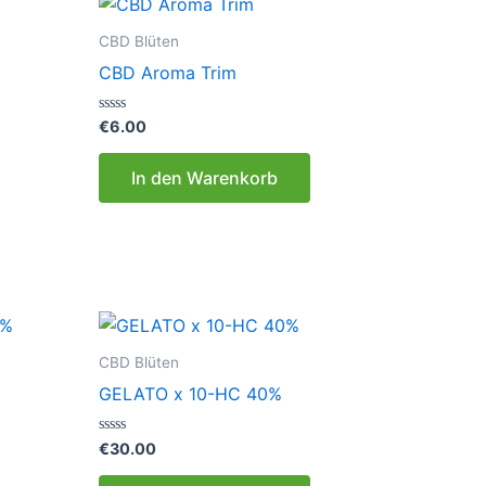
CBD Blüten
CBD Aroma Trim
Bewertet
€
6.00
mit
0
von
In den Warenkorb
5
CBD Blüten
GELATO x 10-HC 40%
Bewertet
€
30.00
mit
0