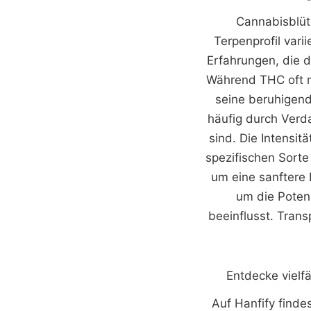
Cannabisblüte
Terpenprofil var
Erfahrungen, die 
Während THC oft m
seine beruhigend
häufig durch Verd
sind. Die Intensit
spezifischen Sort
um eine sanftere 
um die Poten
beeinflusst. Trans
Entdecke vielf
Auf Hanfify finde