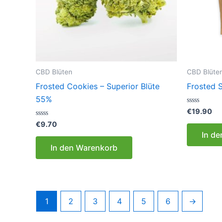
CBD Blüten
CBD Blüte
Frosted Cookies – Superior Blüte
Frosted 
55%
Bewertet
€
19.90
mit
Bewertet
0
€
9.70
mit
von
In d
0
5
von
In den Warenkorb
5
1
2
3
4
5
6
→