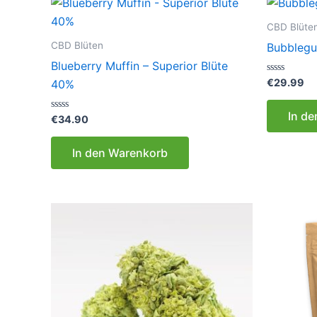
CBD Blüte
CBD Blüten
Bubbleg
Blueberry Muffin – Superior Blüte
Bewertet
€
29.99
40%
mit
0
von
In d
Bewertet
5
€
34.90
mit
0
von
In den Warenkorb
5