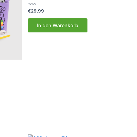
Bewertet
€
29.99
mit
0
von
In den Warenkorb
5