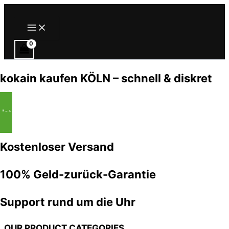
Zum
Inhalt
Main
Menu
springen
kokain kaufen KÖLN – schnell & diskret
Jetzt einkaufen
Kostenloser Versand
100% Geld-zurück-Garantie
Support rund um die Uhr
OUR PRODUCT CATEGORIES