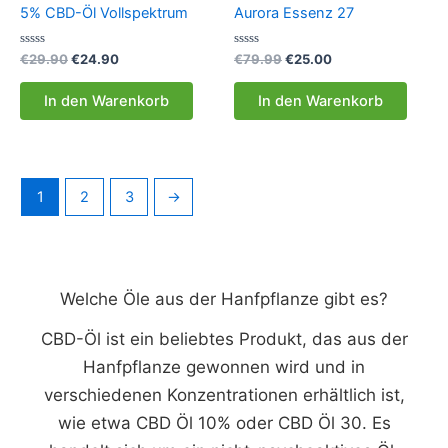
5% CBD-Öl Vollspektrum
Aurora Essenz 27
Bewertet
Ursprünglicher
Aktueller
Bewertet
Ursprünglicher
Aktueller
€
29.90
€
24.90
€
79.99
€
25.00
mit
mit
Preis
Preis
Preis
Preis
0
0
war:
ist:
war:
ist:
von
von
In den Warenkorb
In den Warenkorb
5
5
€29.90
€24.90.
€79.99
€25.00.
1
2
3
→
Welche Öle aus der Hanfpflanze gibt es?
CBD-Öl ist ein beliebtes Produkt, das aus der
Hanfpflanze gewonnen wird und in
verschiedenen Konzentrationen erhältlich ist,
wie etwa CBD Öl 10% oder CBD Öl 30. Es