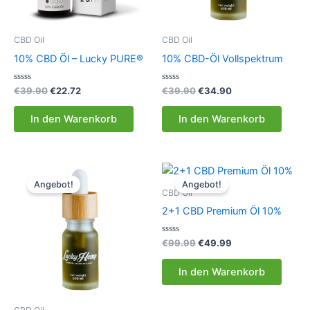
CBD Oil
CBD Oil
10% CBD Öl – Lucky PURE®
10% CBD-Öl Vollspektrum
Bewertet
Ursprünglicher
Aktueller
Bewertet
Ursprünglicher
Aktueller
€
39.90
€
22.72
€
39.90
€
34.90
mit
mit
Preis
Preis
Preis
Preis
0
0
war:
ist:
war:
ist:
von
von
In den Warenkorb
In den Warenkorb
5
5
€39.90
€22.72.
€39.90
€34.90.
Angebot!
Angebot!
CBD Oil
2+1 CBD Premium Öl 10%
Bewertet
Ursprünglicher
Aktueller
€
99.99
€
49.99
mit
Preis
Preis
0
war:
ist:
von
In den Warenkorb
5
€99.99
€49.99.