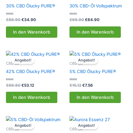
30% CBD Ölucky PURE®
30% CBD-Öl Vollspektrum
Bewertet
Ursprünglicher
Aktueller
Bewertet
Ursprünglicher
Aktueller
€
89.90
€
34.90
€
69.90
€
64.90
mit
mit
Preis
Preis
Preis
Preis
0
0
war:
ist:
war:
ist:
von
von
In den Warenkorb
In den Warenkorb
5
5
€89.90
€34.90.
€69.90
€64.90.
Angebot!
Angebot!
CBD Oil
CBD Oil
42% CBD Ölucky PURE®
5% CBD Ölucky PURE®
Bewertet
Ursprünglicher
Aktueller
Bewertet
Ursprünglicher
Aktueller
€
99.90
€
53.12
€
15.12
€
7.56
mit
mit
Preis
Preis
Preis
Preis
0
0
war:
ist:
war:
ist:
von
von
In den Warenkorb
In den Warenkorb
5
5
€99.90
€53.12.
€15.12
€7.56.
Angebot!
Angebot!
CBD Oil
CBD Oil