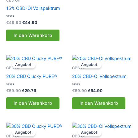
CBD Oil
15% CBD-Öl Vollspektrum
Bewertet
Ursprünglicher
Aktueller
€
49.90
€
44.90
mit
Preis
Preis
0
war:
ist:
von
In den Warenkorb
5
€49.90
€44.90.
Angebot!
Angebot!
CBD Oil
CBD Oil
20% CBD Ölucky PURE®
20% CBD-Öl Vollspektrum
Bewertet
Ursprünglicher
Aktueller
Bewertet
Ursprünglicher
Aktueller
€
59.90
€
29.76
€
59.90
€
54.90
mit
mit
Preis
Preis
Preis
Preis
0
0
war:
ist:
war:
ist:
von
von
In den Warenkorb
In den Warenkorb
5
5
€59.90
€29.76.
€59.90
€54.90.
Angebot!
Angebot!
CBD Oil
CBD Oil