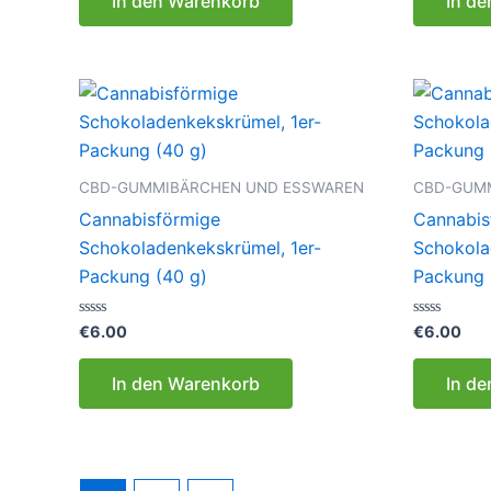
In den Warenkorb
In d
5
5
CBD-GUMMIBÄRCHEN UND ESSWAREN
CBD-GUM
Cannabisförmige
Cannabis
Schokoladenkekskrümel, 1er-
Schokola
Packung (40 g)
Packung 
Bewertet
Bewertet
€
6.00
€
6.00
mit
mit
0
0
von
von
In den Warenkorb
In d
5
5