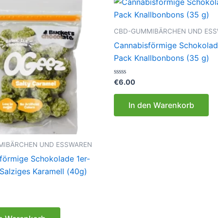
CBD-GUMMIBÄRCHEN UND ES
Cannabisförmige Schokolade
Pack Knallbonbons (35 g)
Bewertet
€
6.00
mit
0
von
In den Warenkorb
5
MIBÄRCHEN UND ESSWAREN
förmige Schokolade 1er-
Salziges Karamell (40g)