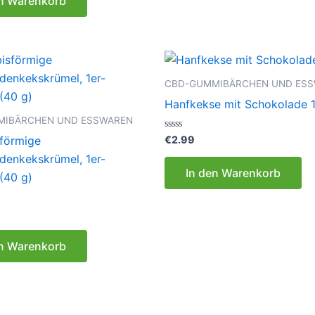
en Warenkorb
CBD-GUMMIBÄRCHEN UND ES
Hanfkekse mit Schokolade 
MIBÄRCHEN UND ESSWAREN
Bewertet
€
2.99
förmige
mit
0
denkekskrümel, 1er-
von
In den Warenkorb
5
(40 g)
en Warenkorb