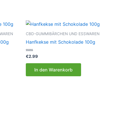
SWAREN
CBD-GUMMIBÄRCHEN UND ESSWAREN
100g
Hanfkekse mit Schokolade 100g
Bewertet
€
2.99
mit
0
von
In den Warenkorb
5