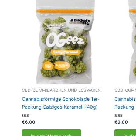
CBD-GUMMIBÄRCHEN UND ESSWAREN
CBD-GUM
Cannabisförmige Schokolade 1er-
Cannabis
Packung Salziges Karamell (40g)
Packung 
Bewertet
Bewertet
€
6.00
€
6.00
mit
mit
0
0
von
von