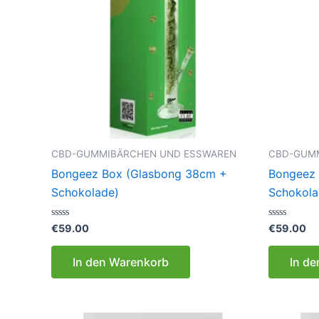
CBD-GUMMIBÄRCHEN UND ESSWAREN
CBD-GUM
Bongeez Box (Glasbong 38cm +
Bongeez 
Schokolade)
Schokola
Bewertet
Bewertet
€
59.00
€
59.00
mit
mit
0
0
von
von
In den Warenkorb
In d
5
5