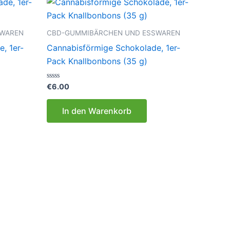
SWAREN
CBD-GUMMIBÄRCHEN UND ESSWAREN
, 1er-
Cannabisförmige Schokolade, 1er-
Pack Knallbonbons (35 g)
Bewertet
€
6.00
mit
0
von
In den Warenkorb
5