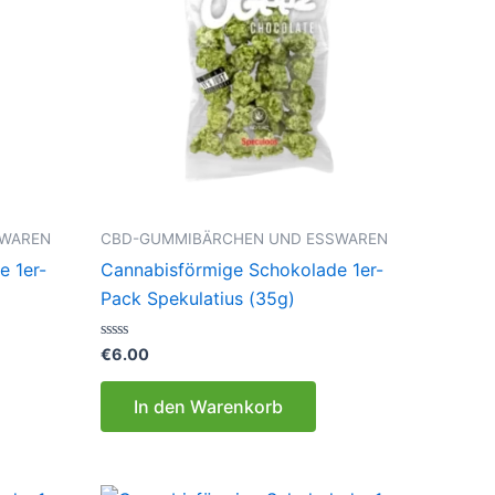
SWAREN
CBD-GUMMIBÄRCHEN UND ESSWAREN
e 1er-
Cannabisförmige Schokolade 1er-
Pack Spekulatius (35g)
Bewertet
€
6.00
mit
0
von
In den Warenkorb
5