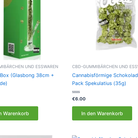
MIBÄRCHEN UND ESSWAREN
CBD-GUMMIBÄRCHEN UND ES
Box (Glasbong 38cm +
Cannabisförmige Schokolad
de)
Pack Spekulatius (35g)
Bewertet
€
6.00
mit
0
von
en Warenkorb
In den Warenkorb
5