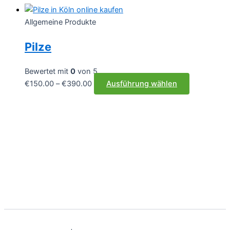
Allgemeine Produkte
Pilze
Bewertet mit
0
von 5
Preisspanne:
Dieses
€
150.00
–
€
390.00
Ausführung wählen
€150.00
Produkt
bis
weist
€390.00
mehrere
Varianten
auf.
Die
Optionen
können
auf
der
Produktseit