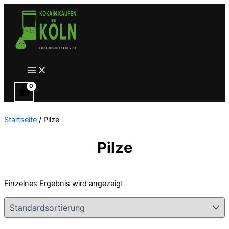
Zum
Inhalt
springen
Main
Menu
Startseite
/ Pilze
Pilze
Einzelnes Ergebnis wird angezeigt