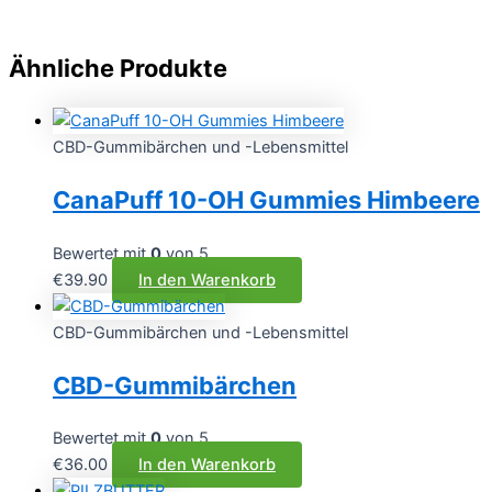
Ähnliche Produkte
CBD-Gummibärchen und -Lebensmittel
CanaPuff 10-OH Gummies Himbeere
Bewertet mit
0
von 5
€
39.90
In den Warenkorb
CBD-Gummibärchen und -Lebensmittel
CBD-Gummibärchen
Bewertet mit
0
von 5
€
36.00
In den Warenkorb