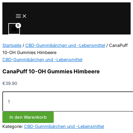
Zum
Inhalt
Main
Menu
springen
Startseite
/
CBD-Gummibärchen und -Lebensmittel
/ CanaPuff
10-OH Gummies Himbeere
CBD-Gummibärchen und -Lebensmittel
CanaPuff 10-OH Gummies Himbeere
€
39.90
CanaPuff
10-
OH
Gummies
In den Warenkorb
Himbeere
Menge
Kategorie:
CBD-Gummibärchen und -Lebensmittel