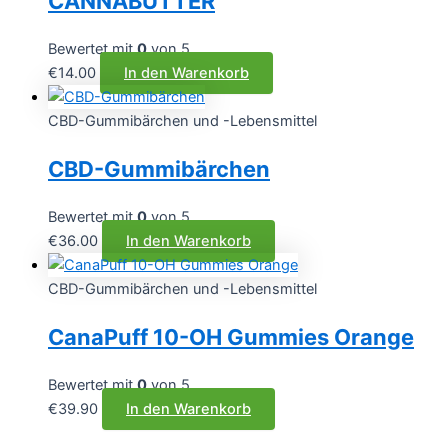
CANNABUTTER
Bewertet mit
0
von 5
€
14.00
In den Warenkorb
CBD-Gummibärchen und -Lebensmittel
CBD-Gummibärchen
Bewertet mit
0
von 5
€
36.00
In den Warenkorb
CBD-Gummibärchen und -Lebensmittel
CanaPuff 10-OH Gummies Orange
Bewertet mit
0
von 5
€
39.90
In den Warenkorb