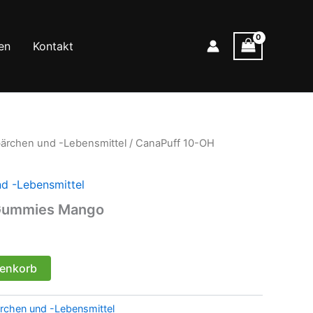
en
Kontakt
rchen und -Lebensmittel
/ CanaPuff 10-OH
 -Lebensmittel
Gummies Mango
renkorb
chen und -Lebensmittel