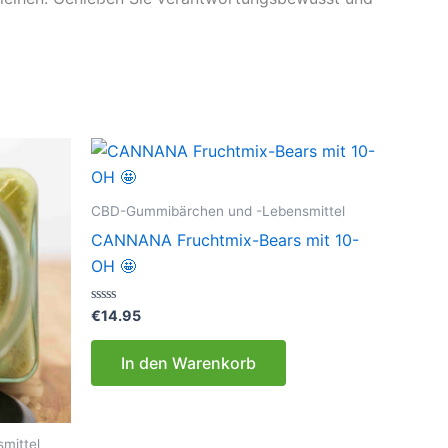
CBD-Gummibärchen und -Lebensmittel
CANNANA Fruchtmix-Bears mit 10-
OH 🤩
Bewertet
€
14.95
mit
0
von
In den Warenkorb
5
mittel