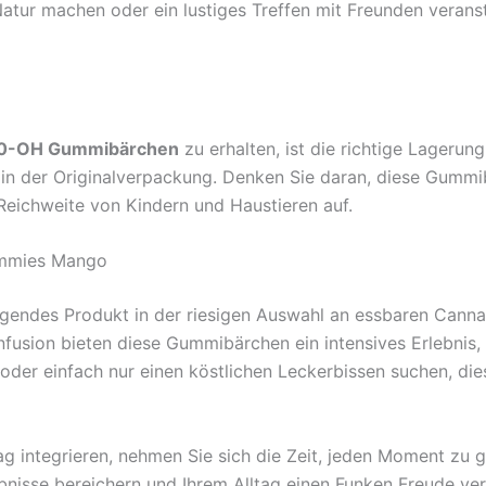
atur machen oder ein lustiges Treffen mit Freunden veranst
10-OH Gummibärchen
zu erhalten, ist die richtige Lagerun
e in der Originalverpackung. Denken Sie daran, diese Gum
Reichweite von Kindern und Haustieren auf.
ummies Mango
endes Produkt in der riesigen Auswahl an essbaren Cannab
usion bieten diese Gummibärchen ein intensives Erlebnis, 
n oder einfach nur einen köstlichen Leckerbissen suchen, di
tag integrieren, nehmen Sie sich die Zeit, jeden Moment z
nisse bereichern und Ihrem Alltag einen Funken Freude ve