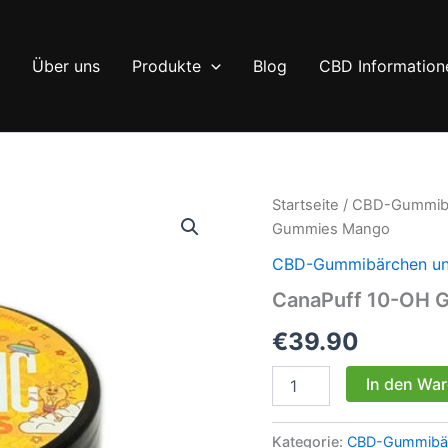
Über uns
Produkte
Blog
CBD Information
Startseite
/
CBD-Gummibä
Gummies Mango
CBD-Gummibärchen und
CanaPuff 10-OH 
€
39.90
CanaPuff
In den Wa
10-
OH
Gummies
Kategorie:
CBD-Gummibär