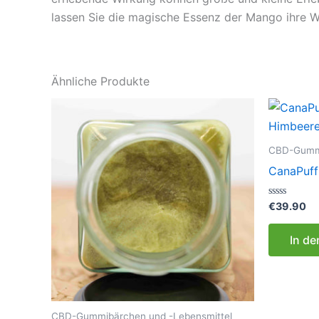
lassen Sie die magische Essenz der Mango ihre Wi
Ähnliche Produkte
CBD-Gummi
CanaPuf
Bewertet
€
39.90
mit
0
von
In d
5
CBD-Gummibärchen und -Lebensmittel