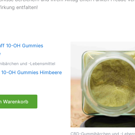
rkung entfalten!
bärchen und -Lebensmittel
f 10-OH Gummies Himbeere
en Warenkorb
CBD-Gummibärchen und -Lebens