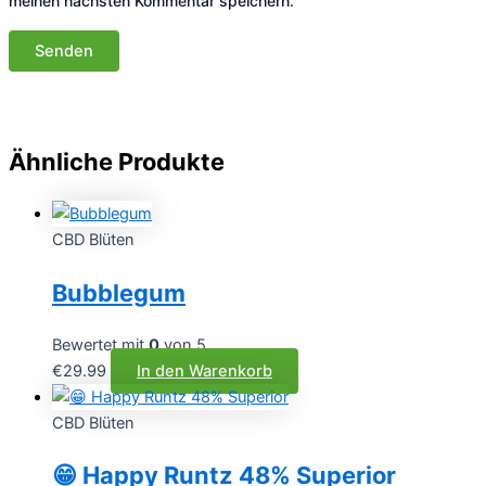
meinen nächsten Kommentar speichern.
Ähnliche Produkte
CBD Blüten
Bubblegum
Bewertet mit
0
von 5
€
29.99
In den Warenkorb
CBD Blüten
😁 Happy Runtz 48% Superior