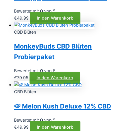
Bewertet mit
0
von 5
€
49.99
In den Warenkorb
CBD Blüten
MonkeyBuds CBD Blüten
Probierpaket
Bewertet mit
0
von 5
€
79.95
In den Warenkorb
CBD Blüten
🍉 Melon Kush Deluxe 12% CBD
Bewertet mit
0
von 5
€
49.99
In den Warenkorb