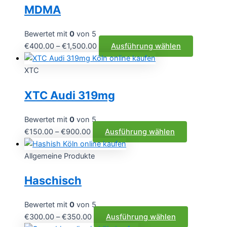
MDMA
Bewertet mit
0
von 5
Preisspanne:
Dieses
€
400.00
–
€
1,500.00
Ausführung wählen
€400.00
Produkt
bis
weist
XTC
€1,500.00
mehrere
XTC Audi 319mg
Varianten
auf.
Die
Bewertet mit
0
von 5
Optionen
Preisspanne:
Dieses
€
150.00
–
€
900.00
Ausführung wählen
können
€150.00
Produkt
auf
bis
weist
Allgemeine Produkte
der
€900.00
mehrere
Haschisch
Produktse
Varianten
gewählt
auf.
werden
Die
Bewertet mit
0
von 5
Optionen
Preisspanne:
Dieses
€
300.00
–
€
350.00
Ausführung wählen