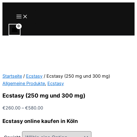
Zum
Inhalt
Main
Menu
springen
Startseite
/
Ecstasy
/ Ecstasy (250 mg und 300 mg)
Allgemeine Produkte
,
Ecstasy
Ecstasy (250 mg und 300 mg)
Preisspanne:
€
260.00
–
€
580.00
€260.00
Ecstasy online kaufen in Köln
bis
€580.00