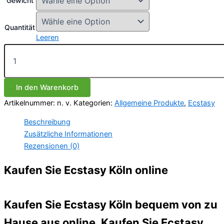
Gewicht
Quantität
Leeren
Ecstasy
(250
mg
und
In den Warenkorb
300
mg)
Artikelnummer:
n. v.
Kategorien:
Allgemeine Produkte
,
Ecstasy
Menge
Beschreibung
Zusätzliche Informationen
Rezensionen (0)
Kaufen Sie Ecstasy Köln online
Kaufen Sie Ecstasy Köln bequem von zu
Hause aus online. Kaufen Sie Ecstasy