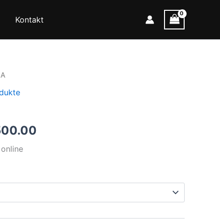
Kontakt
MA
dukte
Preisspanne:
500.00
€400.00
online
bis
€1,500.00