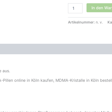
MDMA
In den Wa
Menge
Artikelnummer:
n. v.
Ka
zensionen (0)
 aus.
llen online in Köln kaufen, MDMA-Kristalle in Köln bestell