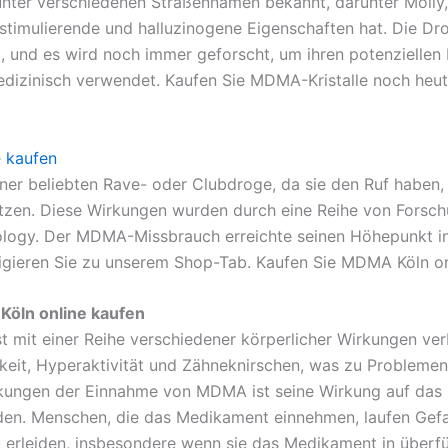
er verschiedenen Straßennamen bekannt, darunter Molly, 
stimulierende und halluzinogene Eigenschaften hat. Die Dr
 und es wird noch immer geforscht, um ihren potenzielle
medizinisch verwendet. Kaufen Sie MDMA-Kristalle noch heu
e
kaufen
ner beliebten Rave- oder Clubdroge, da sie den Ruf haben, 
tzen. Diese Wirkungen wurden durch eine Reihe von Forschun
ology. Der MDMA-Missbrauch erreichte seinen Höhepunkt in
gieren Sie zu unserem Shop-Tab. Kaufen Sie MDMA Köln on
ln online kaufen
st mit einer Reihe verschiedener körperlicher Wirkungen 
gkeit, Hyperaktivität und Zähneknirschen, was zu Problemen
irkungen der Einnahme von MDMA ist seine Wirkung auf da
den. Menschen, die das Medikament einnehmen, laufen Gef
 erleiden, insbesondere wenn sie das Medikament in über