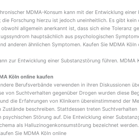
Chronischer MDMA-Konsum kann mit der Entwicklung einer k
ie Forschung hierzu ist jedoch uneinheitlich. Es gibt kein
hl allgemein anerkannt ist, dass sich eine Toleranz geg
ugssyndrom hauptsächlich aus psychologischen Symptomen
 und anderen ähnlichen Symptomen. Kaufen Sie MDMA Köln 
nn zur Entwicklung einer Substanzstörung führen. MDMA K
MA Köln online kaufen
andere Berufsverbände verwenden in ihren Diskussionen übe
se von Suchtverhalten gegenüber Drogen wurden diese Begr
n und die Erfahrungen von Klinikern übereinstimmend der M
n Zustände beschreiben. Stattdessen treten Suchtverhalte
en psychischen Störung auf. Die Entwicklung einer Substa
chema als Halluzinogenkonsumstörung bezeichnet werden. 
Kaufen Sie MDMA Köln online