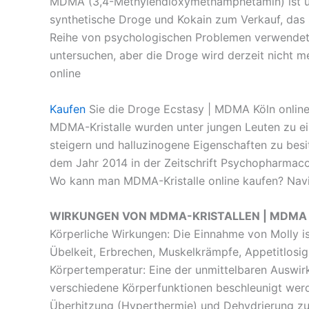
MDMA (3,4-Methylendioxymethamphetamin) ist unt
synthetische Droge und Kokain zum Verkauf, das 
Reihe von psychologischen Problemen verwendet,
untersuchen, aber die Droge wird derzeit nicht 
online
Kaufen
Sie die Droge Ecstasy | MDMA Köln onlin
MDMA-Kristalle wurden unter jungen Leuten zu ei
steigern und halluzinogene Eigenschaften zu besi
dem Jahr 2014 in der Zeitschrift Psychopharmac
Wo kann man MDMA-Kristalle online kaufen? Navi
WIRKUNGEN VON MDMA-KRISTALLEN | MDMA Kö
Körperliche Wirkungen: Die Einnahme von Molly i
Übelkeit, Erbrechen, Muskelkrämpfe, Appetitlosi
Körpertemperatur: Eine der unmittelbaren Ausw
verschiedene Körperfunktionen beschleunigt wer
Überhitzung (Hyperthermie) und Dehydrierung zu