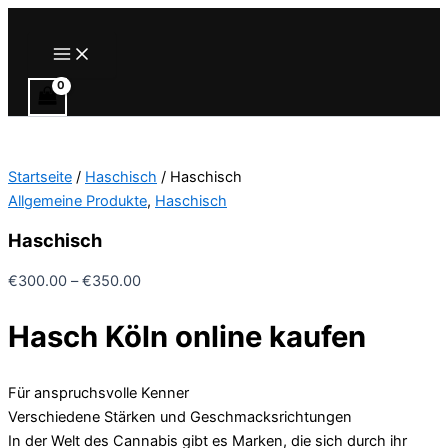
Zum
Inhalt
Main
Menu
springen
Startseite
/
Haschisch
/ Haschisch
Allgemeine Produkte
,
Haschisch
Haschisch
Preisspanne:
€
300.00
–
€
350.00
€300.00
Hasch Köln online kaufen
bis
€350.00
Für anspruchsvolle Kenner
Verschiedene Stärken und Geschmacksrichtungen
In der Welt des Cannabis gibt es Marken, die sich durch ihr