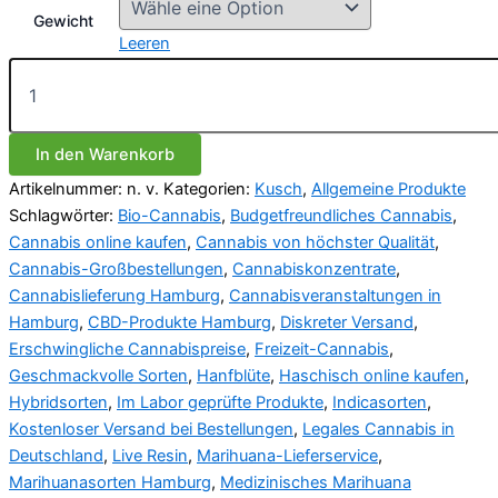
Gewicht
Leeren
Cannabis
Menge
In den Warenkorb
Artikelnummer:
n. v.
Kategorien:
Kusch
,
Allgemeine Produkte
Schlagwörter:
Bio-Cannabis
,
Budgetfreundliches Cannabis
,
Cannabis online kaufen
,
Cannabis von höchster Qualität
,
Cannabis-Großbestellungen
,
Cannabiskonzentrate
,
Cannabislieferung Hamburg
,
Cannabisveranstaltungen in
Hamburg
,
CBD-Produkte Hamburg
,
Diskreter Versand
,
Erschwingliche Cannabispreise
,
Freizeit-Cannabis
,
Geschmackvolle Sorten
,
Hanfblüte
,
Haschisch online kaufen
,
Hybridsorten
,
Im Labor geprüfte Produkte
,
Indicasorten
,
Kostenloser Versand bei Bestellungen
,
Legales Cannabis in
Deutschland
,
Live Resin
,
Marihuana-Lieferservice
,
Marihuanasorten Hamburg
,
Medizinisches Marihuana