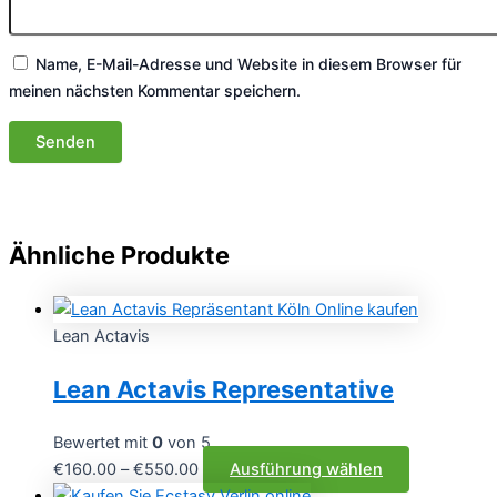
Name, E-Mail-Adresse und Website in diesem Browser für
meinen nächsten Kommentar speichern.
Ähnliche Produkte
Lean Actavis
Lean Actavis Representative
Bewertet mit
0
von 5
Preisspanne:
Dieses
€
160.00
–
€
550.00
Ausführung wählen
€160.00
Produkt