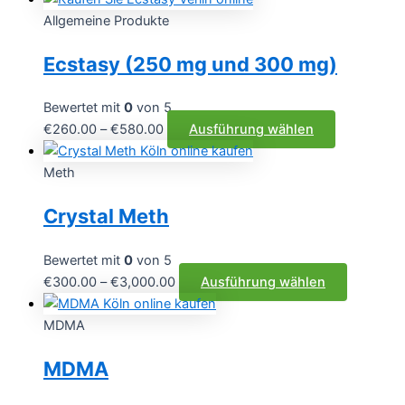
bis
weist
Allgemeine Produkte
€550.00
mehrere
Ecstasy (250 mg und 300 mg)
Varianten
auf.
Die
Bewertet mit
0
von 5
Optionen
Preisspanne:
Dieses
€
260.00
–
€
580.00
Ausführung wählen
können
€260.00
Produkt
auf
bis
weist
Meth
der
€580.00
mehrere
Crystal Meth
Produktseit
Varianten
gewählt
auf.
werden
Die
Bewertet mit
0
von 5
Optionen
Preisspanne:
Dieses
€
300.00
–
€
3,000.00
Ausführung wählen
können
€300.00
Produkt
auf
bis
weist
MDMA
der
€3,000.00
mehrere
MDMA
Produktseit
Varianten
gewählt
auf.