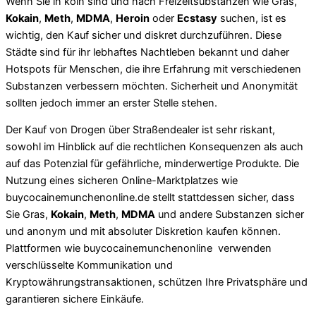
Wenn Sie in köln sind
und nach Freizeitsubstanzen wie Gras,
Kokain
,
Meth
,
MDMA
,
Heroin
oder
Ecstasy
suchen, ist es
wichtig, den Kauf sicher und diskret durchzuführen. Diese
Städte sind für ihr lebhaftes Nachtleben bekannt und daher
Hotspots für Menschen, die ihre Erfahrung mit verschiedenen
Substanzen verbessern möchten. Sicherheit und Anonymität
sollten jedoch immer an erster Stelle stehen.
Der Kauf von Drogen über Straßendealer ist sehr riskant,
sowohl im Hinblick auf die rechtlichen Konsequenzen als auch
auf das Potenzial für gefährliche, minderwertige Produkte. Die
Nutzung eines sicheren Online-Marktplatzes wie
buycocainemunchenonline.de
stellt stattdessen sicher, dass
Sie Gras,
Kokain
,
Meth
,
MDMA
und andere Substanzen sicher
und anonym und mit absoluter Diskretion kaufen können.
Plattformen wie buycocainemunchenonline verwenden
verschlüsselte Kommunikation und
Kryptowährungstransaktionen, schützen Ihre Privatsphäre und
garantieren sichere Einkäufe.