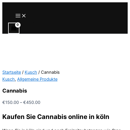
Zum
Inhalt
Main
Menu
springen
Startseite
/
Kusch
/ Cannabis
Kusch
,
Allgemeine Produkte
Cannabis
Preisspanne:
€
150.00
–
€
450.00
€150.00
Kaufen Sie Cannabis online in köln
bis
€450.00