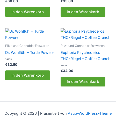
Bewertet
Bewertet
€
60.00
€
35.00
mit
mit
0
0
von
von
In den Warenkorb
In den Warenkorb
5
5
Pilz- und Cannabis-Esswaren
Pilz- und Cannabis-Esswaren
Dr. Wohlfühl – Turtle Power+
Euphoria Psychedelics
THC-Riegel – Coffee Crunch
Bewertet
€
32.50
mit
0
Bewertet
€
34.00
von
mit
In den Warenkorb
5
0
von
In den Warenkorb
5
Copyright © 2026 | Präsentiert von
Astra-WordPress-Theme