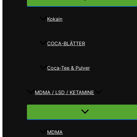
umschalten
Kokain
COCA-BLÄTTER
Coca-Tee & Pulver
MDMA / LSD / KETAMINE
Menü
umschalten
MDMA