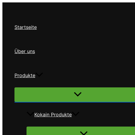
Zum
Inhalt
springen
Startseite
Über uns
Produkte
Menü
umschalten
Kokain Produkte
Menü