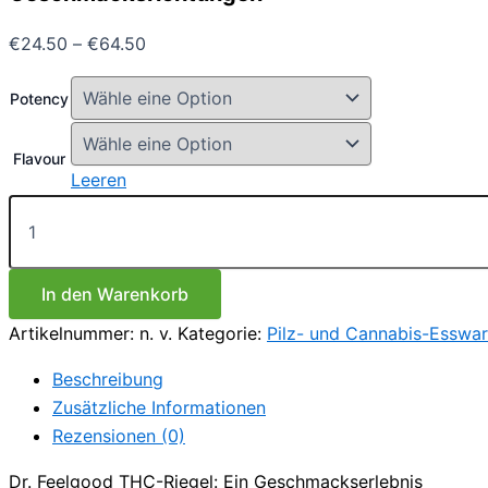
Preisspanne:
€
24.50
–
€
64.50
€24.50
bis
Potency
€64.50
Flavour
Leeren
Dr.feelgood
THC-
Riegel
–
Verschiedene
In den Warenkorb
Geschmacksrichtungen
Artikelnummer:
n. v.
Kategorie:
Pilz- und Cannabis-Esswa
Menge
Beschreibung
Zusätzliche Informationen
Rezensionen (0)
Dr. Feelgood THC-Riegel: Ein Geschmackserlebnis