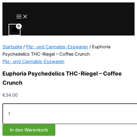
Zum
Inhalt
Main
Menu
springen
Startseite
/
Pilz- und Cannabis-Esswaren
/ Euphoria
Psychedelics THC-Riegel – Coffee Crunch
Pilz- und Cannabis-Esswaren
Euphoria Psychedelics THC-Riegel – Coffee
Crunch
€
34.00
Euphoria
Psychedelics
THC-
Riegel
In den Warenkorb
–
Coffee