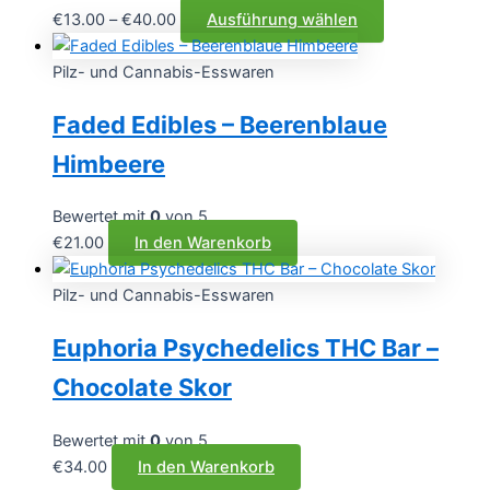
Preisspanne:
Dieses
€
13.00
–
€
40.00
Ausführung wählen
€13.00
Produkt
bis
weist
Pilz- und Cannabis-Esswaren
€40.00
mehrere
Faded Edibles – Beerenblaue
Varianten
auf.
Himbeere
Die
Optionen
Bewertet mit
0
von 5
können
€
21.00
In den Warenkorb
auf
der
Pilz- und Cannabis-Esswaren
Produktseite
gewählt
Euphoria Psychedelics THC Bar –
werden
Chocolate Skor
Bewertet mit
0
von 5
€
34.00
In den Warenkorb