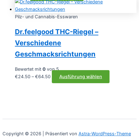
Pilz- und Cannabis-Esswaren
Dr.feelgood THC-Riegel –
Verschiedene
Geschmacksrichtungen
Bewertet mit
0
von 5
Preisspanne:
Dieses
€
24.50
–
€
64.50
Ausführung wählen
€24.50
Produkt
bis
weist
€64.50
mehrere
Varianten
auf.
Die
Optionen
Copyright © 2026 | Präsentiert von
Astra-WordPress-Theme
können