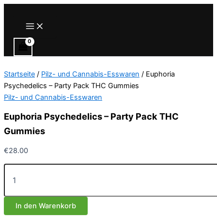
Zum
Inhalt
Main
Menu
springen
Startseite
/
Pilz- und Cannabis-Esswaren
/ Euphoria
Psychedelics – Party Pack THC Gummies
Pilz- und Cannabis-Esswaren
Euphoria Psychedelics – Party Pack THC
Gummies
€
28.00
Euphoria
Psychedelics
–
Party
In den Warenkorb
Pack
THC