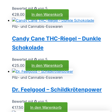
Bewertet mit
0
von 5
€
28.00
In den Warenkorb
Pilz- und Cannabis-Esswaren
Candy Cane THC-Riegel – Dunkle
Schokolade
Bewertet mit
0
von 5
€
25.00
In den Warenkorb
Pilz- und Cannabis-Esswaren
Dr. Feelgood – Schildkrötenpower
Bewertet mit
0
von 5
€
17.50
In den Warenkorb