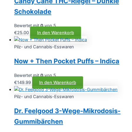
Candy Cane THC-Riegel – Dunkle
Schokolade
Bewertet mit
0
von 5
€
25.00
In den Warenkorb
Pilz- und Cannabis-Esswaren
Now + Then Pocket Puffs – Indica
Bewertet mit
0
von 5
€
149.99
In den Warenkorb
Pilz- und Cannabis-Esswaren
Dr. Feelgood 3-Wege-Mikrodosis-
Gummibärchen