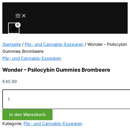
Zum
Inhalt
Main
Menu
springen
Startseite
/
Pilz- und Cannabis-Esswaren
/ Wonder – Psilocybin
Gummies Brombeere
Pilz- und Cannabis-Esswaren
Wonder – Psilocybin Gummies Brombeere
€
40.99
Wonder
–
Psilocybin
Gummies
In den Warenkorb
Brombeere
Menge
Kategorie:
Pilz- und Cannabis-Esswaren