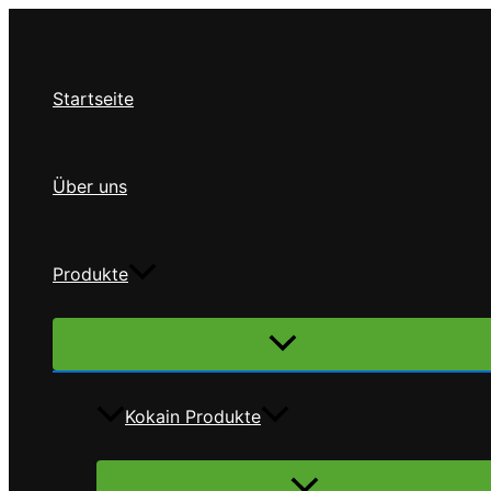
Zum
Inhalt
springen
Startseite
Über uns
Produkte
Menü
umschalten
Kokain Produkte
Menü