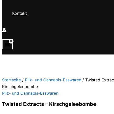
Kontakt
Startseite
/
Pilz- und Cannabis-Esswaren
/ Twisted Extrac
Kirschgeleebombe
Pilz- und Cannabis-Esswaren
Twisted Extracts – Kirschgeleebombe