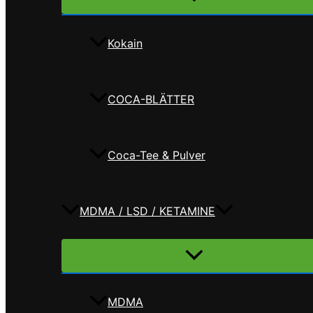
umschalten
Kokain
COCA-BLÄTTER
Coca-Tee & Pulver
MDMA / LSD / KETAMINE
Menü
umschalten
MDMA