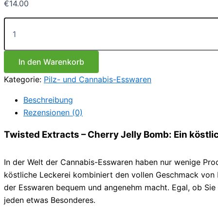
€
14.00
Twisted
Extracts
–
Kirschgeleebombe
Menge
In den Warenkorb
Kategorie:
Pilz- und Cannabis-Esswaren
Beschreibung
Rezensionen (0)
Twisted Extracts – Cherry Jelly Bomb: Ein köstl
In der Welt der Cannabis-Esswaren haben nur wenige Prod
köstliche Leckerei kombiniert den vollen Geschmack von K
der Esswaren bequem und angenehm macht. Egal, ob Sie ein
jeden etwas Besonderes.