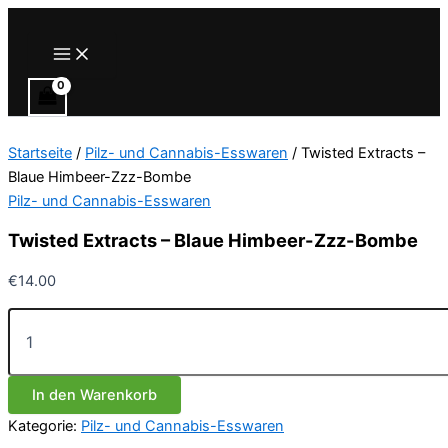
Zum
Inhalt
Main
Menu
springen
Startseite
/
Pilz- und Cannabis-Esswaren
/ Twisted Extracts –
Blaue Himbeer-Zzz-Bombe
Pilz- und Cannabis-Esswaren
Twisted Extracts – Blaue Himbeer-Zzz-Bombe
€
14.00
Twisted
Extracts
–
Blaue
In den Warenkorb
Himbeer-
Zzz-
Kategorie:
Pilz- und Cannabis-Esswaren
Bombe