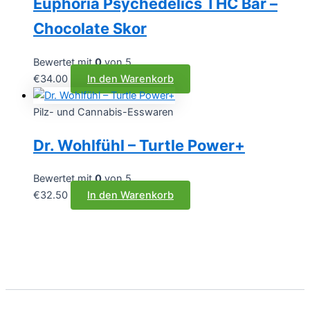
Euphoria Psychedelics THC Bar –
Varianten
auf.
Chocolate Skor
Die
Optionen
Bewertet mit
0
von 5
können
€
34.00
In den Warenkorb
auf
der
Pilz- und Cannabis-Esswaren
Produktseite
gewählt
Dr. Wohlfühl – Turtle Power+
werden
Bewertet mit
0
von 5
€
32.50
In den Warenkorb