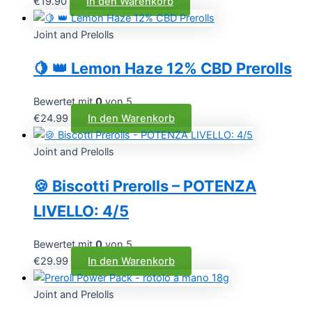
€
19.90
In den Warenkorb
Joint and Prelolls
🍋 👑 Lemon Haze 12% CBD Prerolls
Bewertet mit
0
von 5
€
24.99
In den Warenkorb
Joint and Prelolls
🍪 Biscotti Prerolls – POTENZA
LIVELLO: 4/5
Bewertet mit
0
von 5
€
29.99
In den Warenkorb
Joint and Prelolls