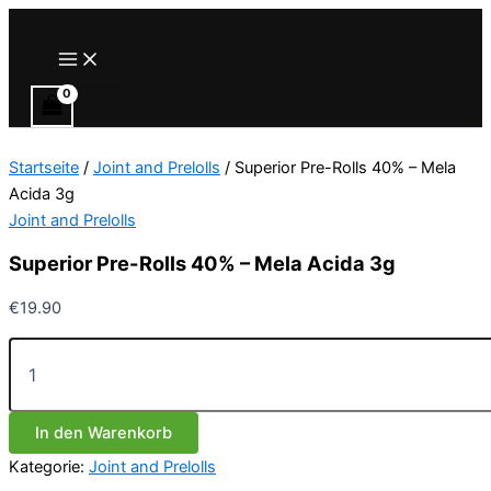
Zum
Inhalt
Main
Menu
springen
Startseite
/
Joint and Prelolls
/ Superior Pre-Rolls 40% – Mela
Acida 3g
Joint and Prelolls
Superior Pre-Rolls 40% – Mela Acida 3g
€
19.90
Superior
Pre-
Rolls
40%
In den Warenkorb
-
Mela
Kategorie:
Joint and Prelolls
Acida