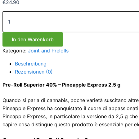
€
24.90
Pre-
Rolls
Superior
40%
-
In den Warenkorb
Pineapple
Kategorie:
Joint and Prelolls
Express
2,5
Beschreibung
g
Menge
Rezensionen (0)
Pre-Roll Superior 40% – Pineapple Express 2,5 g
Quando si parla di cannabis, poche varietà suscitano altre
Pineapple Express ha conquistato il cuore di appassionati
Pineapple Express, in particolare la versione da 2,5 g ch
capire cosa distingue questo prodotto è essenziale per el