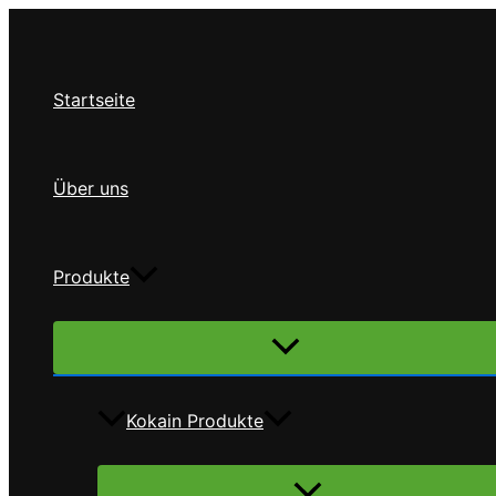
Zum
Inhalt
springen
Startseite
Über uns
Produkte
Menü
umschalten
Kokain Produkte
Menü