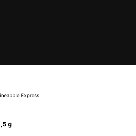
Pineapple Express
,5 g