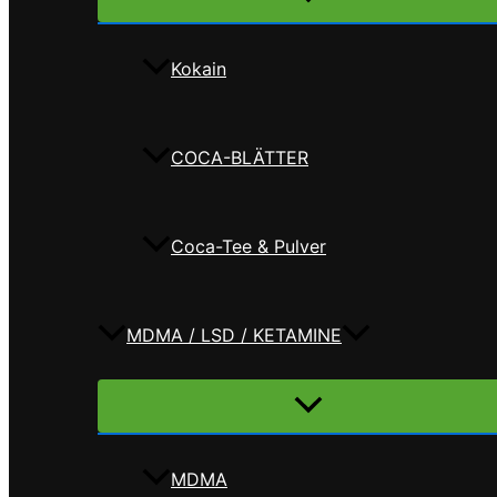
umschalten
Kokain
COCA-BLÄTTER
Coca-Tee & Pulver
MDMA / LSD / KETAMINE
Menü
umschalten
MDMA