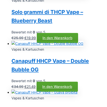
war:
ist:
Vapes & Kartuschen
€34.99
€21.49.
Solo grammi di THCP Vape –
Blueberry Beast
Bewertet mit
0
von 5
Ursprünglicher
Aktueller
€
25.99
€
19.99
In den Warenkorb
Preis
Preis
war:
ist:
Vapes & Kartuschen
€25.99
€19.99.
Canapuff HHCP Vape – Double
Bubble OG
Bewertet mit
0
von 5
Ursprünglicher
Aktueller
€
34.99
€
21.49
In den Warenkorb
Preis
Preis
war:
ist:
Vapes & Kartuschen
€34.99
€21.49.