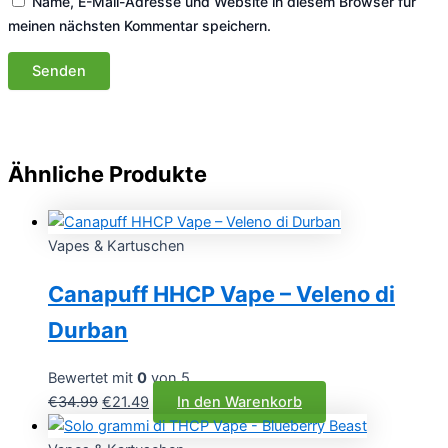
Name, E-Mail-Adresse und Website in diesem Browser für
meinen nächsten Kommentar speichern.
Ähnliche Produkte
Vapes & Kartuschen
Canapuff HHCP Vape – Veleno di
Durban
Bewertet mit
0
von 5
Ursprünglicher
Aktueller
€
34.99
€
21.49
In den Warenkorb
Preis
Preis