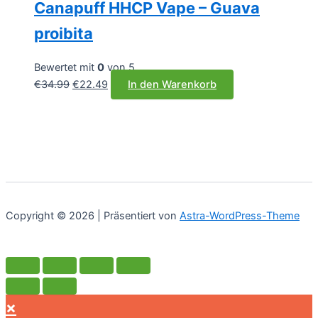
Canapuff HHCP Vape – Guava
proibita
Bewertet mit
0
von 5
Ursprünglicher
Aktueller
€
34.99
€
22.49
In den Warenkorb
Preis
Preis
war:
ist:
€34.99
€22.49.
Copyright © 2026 | Präsentiert von
Astra-WordPress-Theme
×