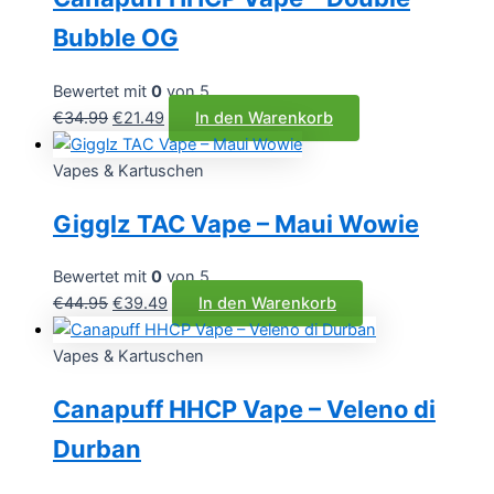
Bubble OG
Bewertet mit
0
von 5
Ursprünglicher
Aktueller
€
34.99
€
21.49
In den Warenkorb
Preis
Preis
war:
ist:
Vapes & Kartuschen
€34.99
€21.49.
Gigglz TAC Vape – Maui Wowie
Bewertet mit
0
von 5
Ursprünglicher
Aktueller
€
44.95
€
39.49
In den Warenkorb
Preis
Preis
war:
ist:
Vapes & Kartuschen
€44.95
€39.49.
Canapuff HHCP Vape – Veleno di
Durban