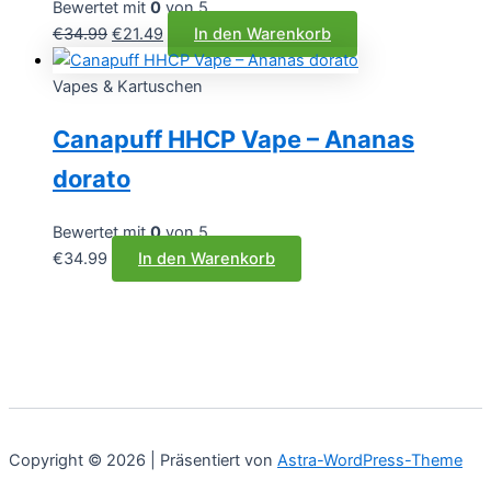
Bewertet mit
0
von 5
Ursprünglicher
Aktueller
€
34.99
€
21.49
In den Warenkorb
Preis
Preis
war:
ist:
Vapes & Kartuschen
€34.99
€21.49.
Canapuff HHCP Vape – Ananas
dorato
Bewertet mit
0
von 5
€
34.99
In den Warenkorb
Copyright © 2026 | Präsentiert von
Astra-WordPress-Theme