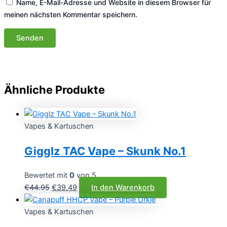
Name, E-Mail-Adresse und Website in diesem Browser für
meinen nächsten Kommentar speichern.
Ähnliche Produkte
Vapes & Kartuschen
Gigglz TAC Vape – Skunk No.1
Bewertet mit
0
von 5
Ursprünglicher
Aktueller
€
44.95
€
39.49
In den Warenkorb
Preis
Preis
war:
ist:
Vapes & Kartuschen
€44.95
€39.49.