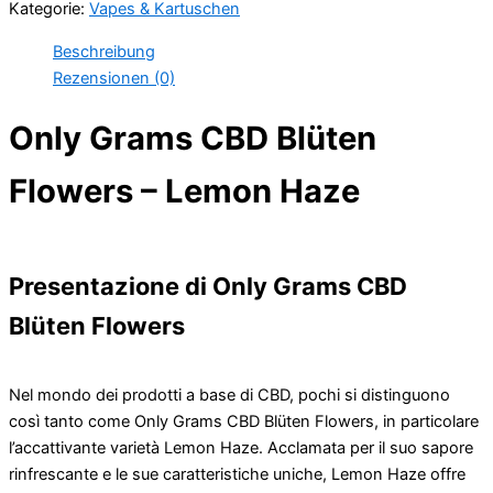
Kategorie:
Vapes & Kartuschen
Blüten
Flowers
Beschreibung
–
Rezensionen (0)
Lemon
Haze
Only Grams CBD Blüten
Menge
Flowers – Lemon Haze
Presentazione di Only Grams CBD
Blüten Flowers
Nel mondo dei prodotti a base di CBD, pochi si distinguono
così tanto come Only Grams CBD Blüten Flowers, in particolare
l’accattivante varietà Lemon Haze. Acclamata per il suo sapore
rinfrescante e le sue caratteristiche uniche, Lemon Haze offre