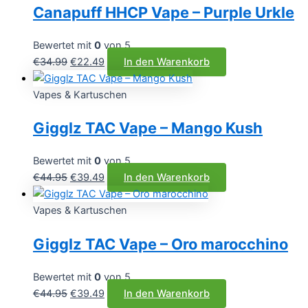
Canapuff HHCP Vape – Purple Urkle
Bewertet mit
0
von 5
Ursprünglicher
Aktueller
€
34.99
€
22.49
In den Warenkorb
Preis
Preis
war:
ist:
Vapes & Kartuschen
€34.99
€22.49.
Gigglz TAC Vape – Mango Kush
Bewertet mit
0
von 5
Ursprünglicher
Aktueller
€
44.95
€
39.49
In den Warenkorb
Preis
Preis
war:
ist:
Vapes & Kartuschen
€44.95
€39.49.
Gigglz TAC Vape – Oro marocchino
Bewertet mit
0
von 5
Ursprünglicher
Aktueller
€
44.95
€
39.49
In den Warenkorb