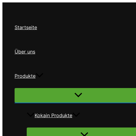
Zum
Inhalt
springen
Startseite
Über uns
Produkte
Menü
umschalten
Kokain Produkte
Menü