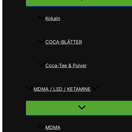
umschalten
Kokain
COCA-BLÄTTER
Coca-Tee & Pulver
MDMA / LSD / KETAMINE
Menü
umschalten
MDMA