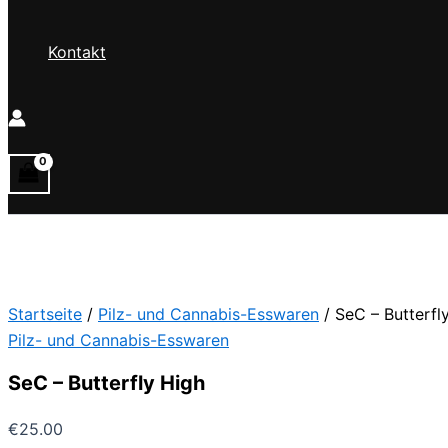
Kontakt
Startseite
/
Pilz- und Cannabis-Esswaren
/ SeC – Butterfl
Pilz- und Cannabis-Esswaren
SeC – Butterfly High
€
25.00