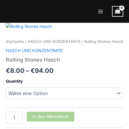
Zum
Inhalt
Main
springen
Menu
Startseite
/
HASCH UND KONZENTRATE
/ Rolling Stones Hasch
HASCH UND KONZENTRATE
Rolling Stones Hasch
Preisspanne:
€
8.00
–
€
94.00
€8.00
Quantity
bis
€94.00
Rolling
In den Warenkorb
Stones
Hasch