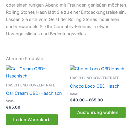
oder einen ruhigen Abend mit Freunden genießen möchten,
Rolling Stones Hash lädt Sie zu einer Entdeckungsreise ein.
Lassen Sie sich vom Geist der Rolling Stones inspirieren
und verwandeln Sie Ihr Cannabis-Erlebnis in etwas
Unvergessliches und Bedeutungsvolles.
Ähnliche Produkte
HASCH UND KONZENTRATE
HASCH UND KONZENTRATE
Choco Loco CBD Hasch
Cali Cream CBD-Haschisch
Bewertet
Preisspanne:
€
40.00
–
€
65.00
mit
€40.00
Bewertet
0
€
65.00
Die
bis
mit
von
Ausführung wählen
0
5
Pro
€65.00
von
In den Warenkorb
5
weis
meh