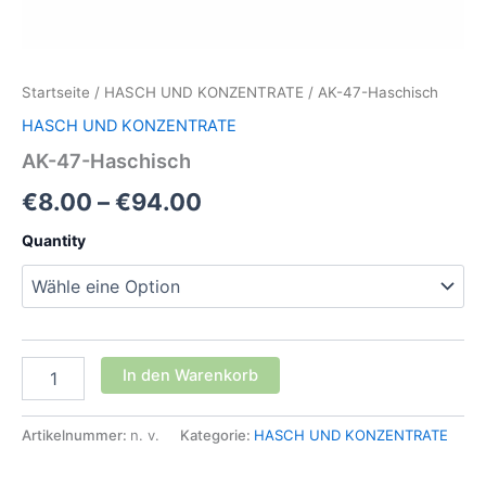
Startseite
/
HASCH UND KONZENTRATE
/ AK-47-Haschisch
HASCH UND KONZENTRATE
AK-47-Haschisch
Preisspanne:
€
8.00
–
€
94.00
€8.00
Quantity
bis
€94.00
AK-
In den Warenkorb
47-
Haschisch
Menge
Artikelnummer:
n. v.
Kategorie:
HASCH UND KONZENTRATE