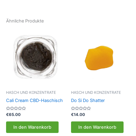
Ähnliche Produkte
HASCH UND KONZENTRATE
HASCH UND KONZENTRATE
Cali Cream CBD-Haschisch
Do Si Do Shatter
Bewertet
Bewertet
€
65.00
€
14.00
mit
mit
0
0
von
von
In den Warenkorb
In den Warenkorb
5
5