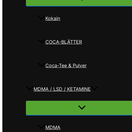
umschalten
Kokain
COCA-BLÄTTER
Coca-Tee & Pulver
MDMA / LSD / KETAMINE
Menü
umschalten
MDMA