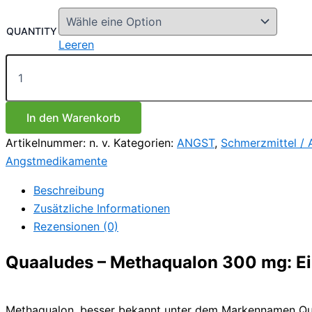
€180.00
bis
QUANTITY
€270.00
Leeren
Quaaludes
–
Methaqualon
300
mg
In den Warenkorb
Menge
Artikelnummer:
n. v.
Kategorien:
ANGST
,
Schmerzmittel /
Angstmedikamente
Beschreibung
Zusätzliche Informationen
Rezensionen (0)
Quaaludes – Methaqualon 300 mg: Ei
Methaqualon, besser bekannt unter dem Markennamen Quaal