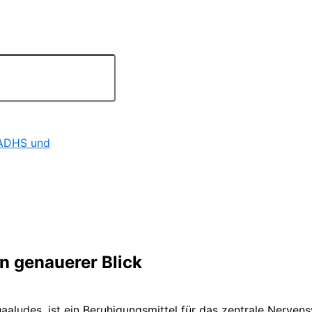
 ADHS und
n genauerer Blick
udes, ist ein Beruhigungsmittel für das zentrale Nervens