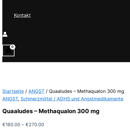
Kontakt
Startseite
/
ANGST
/ Quaaludes – Methaqualon 300 mg
ANGST
,
Schmerzmittel / ADHS und Angstmedikamente
Quaaludes – Methaqualon 300 mg
Preisspanne:
€
180.00
–
€
270.00