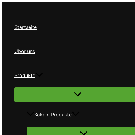
Zum
Inhalt
springen
Startseite
Über uns
Produkte
Menü
umschalten
Kokain Produkte
Menü