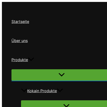
Zum
Inhalt
springen
Startseite
Über uns
Produkte
Menü
umschalten
Kokain Produkte
Menü