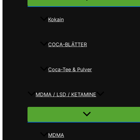
umschalten
Kokain
COCA-BLÄTTER
Coca-Tee & Pulver
MDMA / LSD / KETAMINE
Menü
umschalten
MDMA