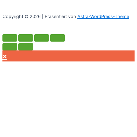
Die
Optionen
Copyright © 2026 | Präsentiert von
Astra-WordPress-Theme
können
auf
der
Produktseite
gewählt
×
werden