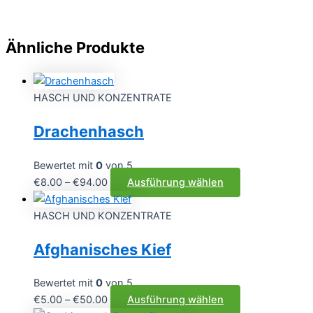
Ähnliche Produkte
HASCH UND KONZENTRATE
Drachenhasch
Bewertet mit
0
von 5
Preisspanne:
Dieses
€
8.00
–
€
94.00
Ausführung wählen
€8.00
Produkt
bis
weist
HASCH UND KONZENTRATE
€94.00
mehrere
Afghanisches Kief
Varianten
auf.
Die
Bewertet mit
0
von 5
Optionen
Preisspanne:
Dieses
€
5.00
–
€
50.00
Ausführung wählen