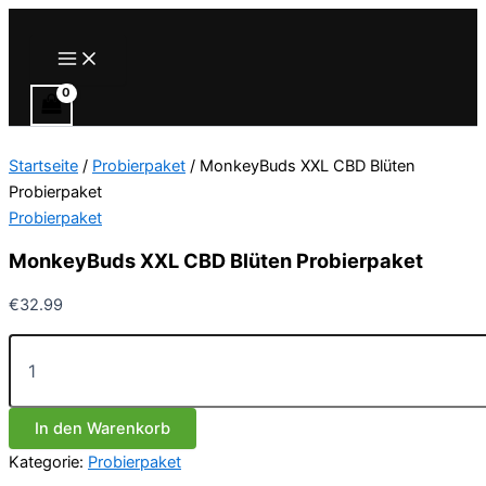
Zum
Inhalt
Main
Menu
springen
Startseite
/
Probierpaket
/ MonkeyBuds XXL CBD Blüten
Probierpaket
Probierpaket
MonkeyBuds XXL CBD Blüten Probierpaket
€
32.99
MonkeyBuds
XXL
CBD
Blüten
In den Warenkorb
Probierpaket
Menge
Kategorie:
Probierpaket