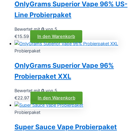
OnlyGrams Superior Vape 96% US-
Line Probierpaket
Bewertet mit
0
von 5
€
15.59
In den Warenkorb
Probierpaket
OnlyGrams Superior Vape 96%
Probierpaket XXL
Bewertet mit
0
von 5
€
22.97
In den Warenkorb
Probierpaket
Super Sauce Vape Probierpaket