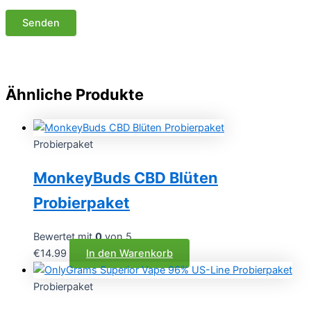
Ähnliche Produkte
Probierpaket
MonkeyBuds CBD Blüten
Probierpaket
Bewertet mit
0
von 5
€
14.99
In den Warenkorb
Probierpaket