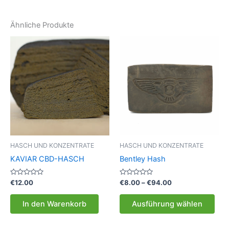
Ähnliche Produkte
HASCH UND KONZENTRATE
HASCH UND KONZENTRATE
KAVIAR CBD-HASCH
Bentley Hash
Bewertet
Bewertet
Preisspanne:
€
12.00
€
8.00
–
€
94.00
mit
mit
€8.00
0
0
Die
bis
von
von
In den Warenkorb
Ausführung wählen
5
5
Pro
€94.00
weis