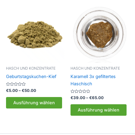
meh
Vari
auf.
Die
Opt
kön
auf
der
Prod
gew
HASCH UND KONZENTRATE
HASCH UND KONZENTRATE
wer
Geburtstagskuchen-Kief
Karamell 3x gefiltertes
Haschisch
Bewertet
Preisspanne:
€
5.00
–
€
50.00
mit
€5.00
0
Bewertet
Preisspanne:
€
39.00
–
€
65.00
Dieses
bis
von
mit
€39.00
Ausführung wählen
5
0
Produkt
Die
€50.00
bis
von
Ausführung wählen
5
weist
Pro
€65.00
mehrere
weis
Varianten
meh
auf.
Vari