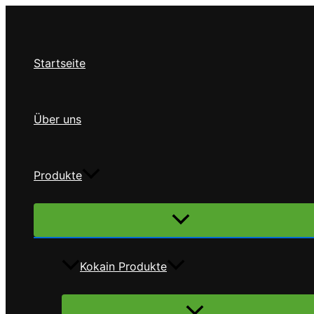
Zum
Inhalt
springen
Startseite
Über uns
Produkte
Menü
umschalten
Kokain Produkte
Menü