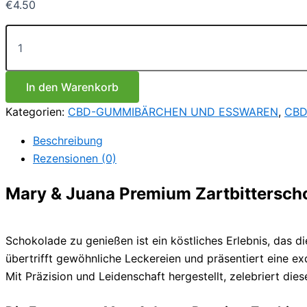
€
4.50
Mary
&
Juana
Premium
Zartbitterschokolade
In den Warenkorb
80g
Kategorien:
CBD-GUMMIBÄRCHEN UND ESSWAREN
,
CBD
Menge
Beschreibung
Rezensionen (0)
Mary & Juana Premium Zartbitterscho
Schokolade zu genießen ist ein köstliches Erlebnis, das 
übertrifft gewöhnliche Leckereien und präsentiert eine e
Mit Präzision und Leidenschaft hergestellt, zelebriert di