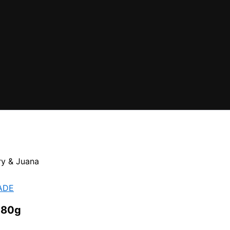
y & Juana
ADE
 80g