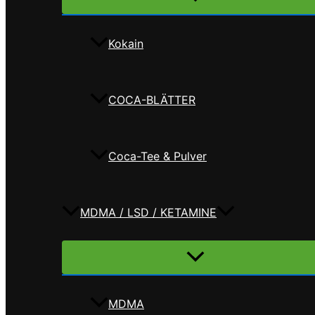
umschalten
Kokain
COCA-BLÄTTER
Coca-Tee & Pulver
MDMA / LSD / KETAMINE
Menü
umschalten
MDMA