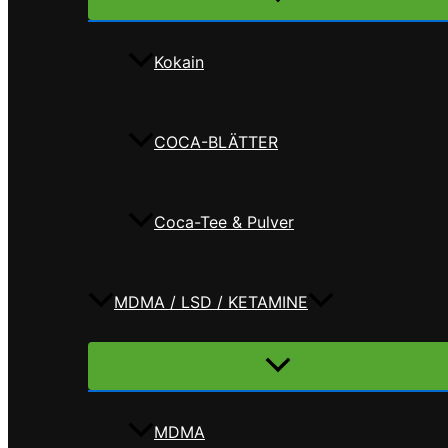
umschalten
Kokain
COCA-BLÄTTER
Coca-Tee & Pulver
MDMA / LSD / KETAMINE
Menü
umschalten
MDMA