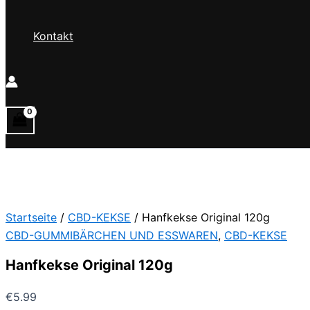
Kontakt
Startseite
/
CBD-KEKSE
/ Hanfkekse Original 120g
CBD-GUMMIBÄRCHEN UND ESSWAREN
,
CBD-KEKSE
Hanfkekse Original 120g
€
5.99