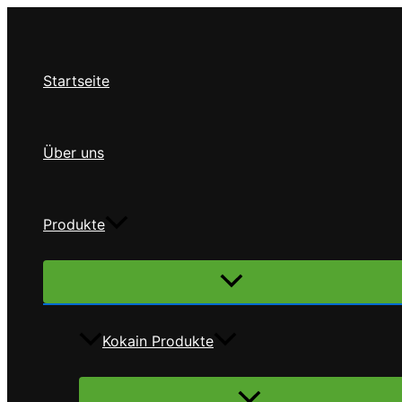
Zum
Inhalt
springen
Startseite
Über uns
Produkte
Menü
umschalten
Kokain Produkte
Menü