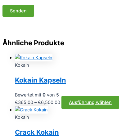
Ähnliche Produkte
Kokain
Kokain Kapseln
Bewertet mit
0
von 5
Preisspanne:
Dieses
€
365.00
–
€
6,500.00
Ausführung wählen
€365.00
Produkt
bis
weist
Kokain
€6,500.00
mehrere
Crack Kokain
Varianten