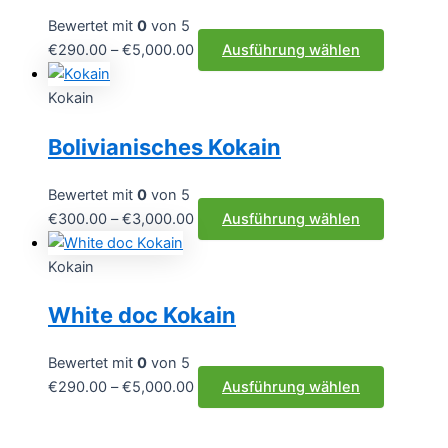
auf.
Die
Bewertet mit
0
von 5
Optionen
Preisspanne:
Dieses
€
290.00
–
€
5,000.00
Ausführung wählen
können
€290.00
Produkt
auf
bis
weist
Kokain
der
€5,000.00
mehrere
Bolivianisches Kokain
Produktse
Varianten
gewählt
auf.
werden
Die
Bewertet mit
0
von 5
Optionen
Preisspanne:
Dieses
€
300.00
–
€
3,000.00
Ausführung wählen
können
€300.00
Produkt
auf
bis
weist
Kokain
der
€3,000.00
mehrere
White doc Kokain
Produktse
Varianten
gewählt
auf.
werden
Die
Bewertet mit
0
von 5
Optionen
Preisspanne:
Dieses
€
290.00
–
€
5,000.00
Ausführung wählen
können
€290.00
Produkt
auf
bis
weist