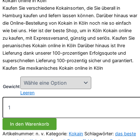
Kokain online in Köln
Kaufen Sie verschiedene Kokainsorten, die Sie überall in
Hamburg kaufen und liefern lassen können. Darüber hinaus war
die Online-Bestellung von Kokain in Köln noch nie so einfach
wie bei uns. Hier ist der beste Shop, um in Köln Kokain online
zu kaufen, mit Expressversand, günstig und seriös. Kaufen Sie
peruanisches Kokain online in Köln Darüber hinaus ist Ihre
Lieferung dank unserer 100-prozentigen Erfolgsquote und
superschnellen Lieferung 100-prozentig sicher und garantiert.
Kaufen Sie mexikanisches Kokain online in Köln
Gewicht
Leeren
Kaufen
Sie
peruanisches
Kokain
In den Warenkorb
online
in
Artikelnummer:
n. v.
Kategorie:
Kokain
Schlagwörter:
das beste
köln