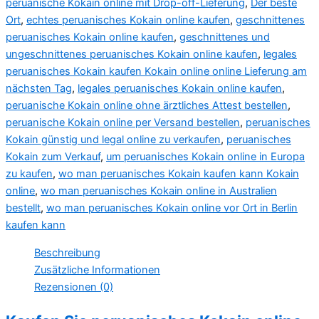
peruanische Kokain online mit Drop-off-Lieferung
,
Der beste
Menge
Ort
,
echtes peruanisches Kokain online kaufen
,
geschnittenes
peruanisches Kokain online kaufen
,
geschnittenes und
ungeschnittenes peruanisches Kokain online kaufen
,
legales
peruanisches Kokain kaufen Kokain online online Lieferung am
nächsten Tag
,
legales peruanisches Kokain online kaufen
,
peruanische Kokain online ohne ärztliches Attest bestellen
,
peruanische Kokain online per Versand bestellen
,
peruanisches
Kokain günstig und legal online zu verkaufen
,
peruanisches
Kokain zum Verkauf
,
um peruanisches Kokain online in Europa
zu kaufen
,
wo man peruanisches Kokain kaufen kann Kokain
online
,
wo man peruanisches Kokain online in Australien
bestellt
,
wo man peruanisches Kokain online vor Ort in Berlin
kaufen kann
Beschreibung
Zusätzliche Informationen
Rezensionen (0)