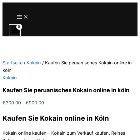
Zum
Inhalt
Main
Menu
springen
Startseite
/
Kokain
/ Kaufen Sie peruanisches Kokain online in
köln
Kokain
Kaufen Sie peruanisches Kokain online in köln
Preisspanne:
€
300.00
–
€
900.00
€300.00
Kaufen Sie Kokain online in Köln
bis
€900.00
Kokain online kaufen – Kokain zum Verkauf kaufen. Reines