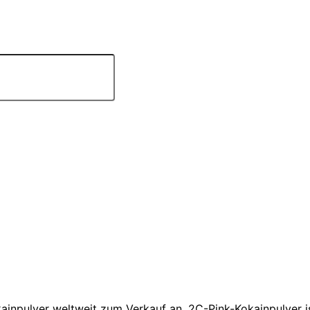
ainpulver
weltweit
zum Verkauf
an
. 2C-Pink-Kokainpulver 