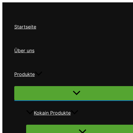
Zum
Inhalt
springen
Startseite
Über uns
Produkte
Menü
umschalten
Kokain Produkte
Menü