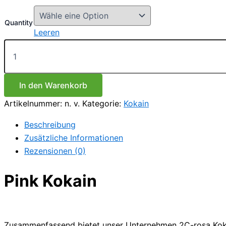
€155.00
bis
Quantity
€2,300.00
Leeren
Pink
Kokain
Menge
In den Warenkorb
Artikelnummer:
n. v.
Kategorie:
Kokain
Beschreibung
Zusätzliche Informationen
Rezensionen (0)
Pink Kokain
Zusammenfassend
bietet
unser
Unternehmen
2C-rosa Kok