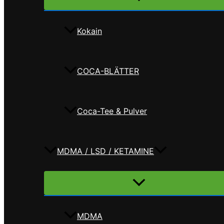
umschalten
Kokain
COCA-BLÄTTER
Coca-Tee & Pulver
MDMA / LSD / KETAMINE
Menü
umschalten
MDMA