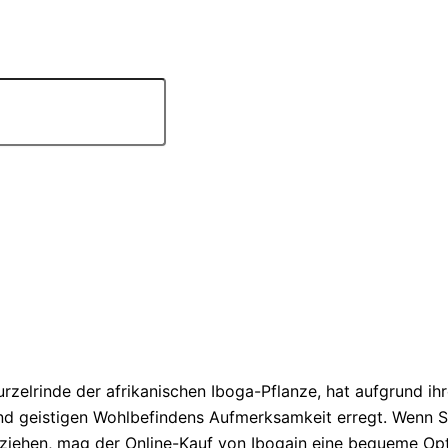
zelrinde der afrikanischen Iboga-Pflanze, hat aufgrund ih
nd geistigen Wohlbefindens Aufmerksamkeit erregt. Wenn S
 ziehen, mag der Online-Kauf von Ibogain eine bequeme Opt