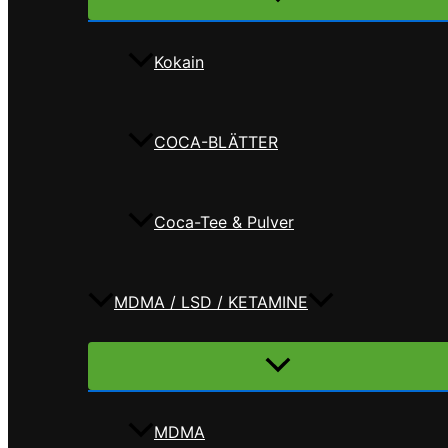
umschalten
Kokain
COCA-BLÄTTER
Coca-Tee & Pulver
MDMA / LSD / KETAMINE
Menü
umschalten
MDMA