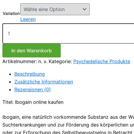
€90.00
bis
Variation
€2,250.00
Leeren
Kaufen
Sie
Ibogain
online
Menge
In den Warenkorb
Artikelnummer:
n. v.
Kategorie:
Psychedelische Produkte
Beschreibung
Zusätzliche Informationen
Rezensionen (0)
Titel: Ibogain online kaufen
Ibogain, eine natürlich vorkommende Substanz aus der Wur
Suchterkrankungen und zur Förderung des körperlichen u
oder zur Erforschung des Selbstbewusstseins in Betracht