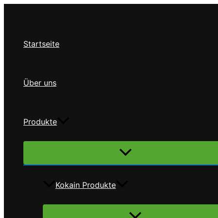
Zum
Inhalt
springen
Startseite
Über uns
Produkte
Menü
umschalten
Kokain Produkte
Menü