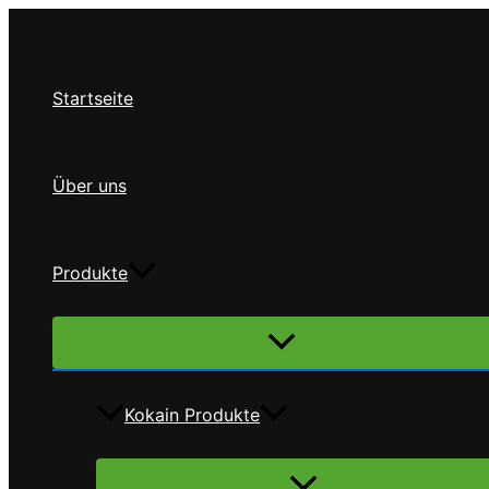
Zum
Inhalt
springen
Startseite
Über uns
Produkte
Menü
umschalten
Kokain Produkte
Menü