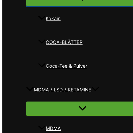
umschalten
Kokain
COCA-BLÄTTER
Coca-Tee & Pulver
MDMA / LSD / KETAMINE
Menü
umschalten
MDMA