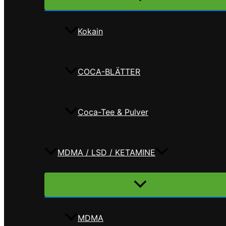
umschalten
Kokain
COCA-BLÄTTER
Coca-Tee & Pulver
MDMA / LSD / KETAMINE
Menü
umschalten
MDMA