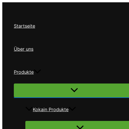
Zum
Inhalt
springen
Startseite
Über uns
Produkte
Menü
umschalten
Kokain Produkte
Menü