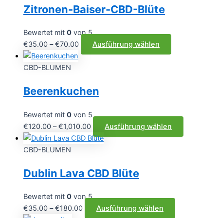
Zitronen-Baiser-CBD-Blüte
Bewertet mit
0
von 5
Preisspanne:
Dieses
€
35.00
–
€
70.00
Ausführung wählen
€35.00
Produkt
bis
weist
CBD-BLUMEN
€70.00
mehrere
Beerenkuchen
Varianten
auf.
Die
Bewertet mit
0
von 5
Optionen
Preisspanne:
Dieses
€
120.00
–
€
1,010.00
Ausführung wählen
können
€120.00
Produkt
auf
bis
weist
CBD-BLUMEN
der
€1,010.00
mehrere
Dublin Lava CBD Blüte
Produktseite
Varianten
gewählt
auf.
werden
Die
Bewertet mit
0
von 5
Optionen
Preisspanne:
Dieses
€
35.00
–
€
180.00
Ausführung wählen