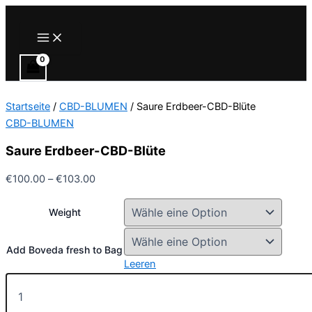
Zum
Inhalt
Main
Menu
springen
Startseite
/
CBD-BLUMEN
/ Saure Erdbeer-CBD-Blüte
CBD-BLUMEN
Saure Erdbeer-CBD-Blüte
Preisspanne:
€
100.00
–
€
103.00
€100.00
bis
Weight
€103.00
Add Boveda fresh to Bag
Leeren
Saure
Erdbeer-
CBD-