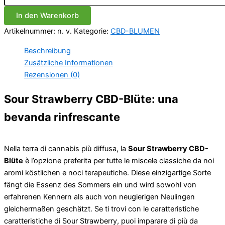
Blüte
In den Warenkorb
Menge
Artikelnummer:
n. v.
Kategorie:
CBD-BLUMEN
Beschreibung
Zusätzliche Informationen
Rezensionen (0)
Sour Strawberry CBD-Blüte: una
bevanda rinfrescante
Nella terra di cannabis più diffusa, la
Sour Strawberry CBD-
Blüte
è l’opzione preferita per tutte le miscele classiche da noi
aromi köstlichen e noci terapeutiche. Diese einzigartige Sorte
fängt die Essenz des Sommers ein und wird sowohl von
erfahrenen Kennern als auch von neugierigen Neulingen
gleichermaßen geschätzt. Se ti trovi con le caratteristiche
caratteristiche di Sour Strawberry, puoi imparare di più da