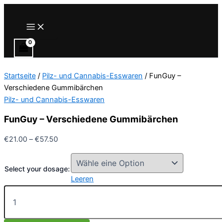
Zum
Inhalt
Main
Menu
springen
Startseite
/
Pilz- und Cannabis-Esswaren
/ FunGuy –
Verschiedene Gummibärchen
Pilz- und Cannabis-Esswaren
FunGuy – Verschiedene Gummibärchen
Preisspanne:
€
21.00
–
€
57.50
€21.00
bis
Select your dosage:
€57.50
Leeren
FunGuy
–
Verschiedene
Gummibärchen