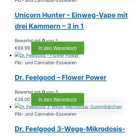
Pilz- und Cannabis-Esswaren
Unicorn Hunter – Einweg-Vape mit
drei Kammern – 3 in 1
Bewertet mit
0
von 5
€
69.99
In den Warenkorb
Pilz- und Cannabis-Esswaren
Dr. Feelgood – Flower Power
Bewertet mit
0
von 5
€
28.00
In den Warenkorb
Pilz- und Cannabis-Esswaren
Dr. Feelgood 3-Wege-Mikrodosis-