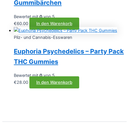
Gummibärchen
Bewertet mit
0
von 5
€
60.00
In den Warenkorb
Pilz- und Cannabis-Esswaren
Euphoria Psychedelics – Party Pack
THC Gummies
Bewertet mit
0
von 5
€
28.00
In den Warenkorb