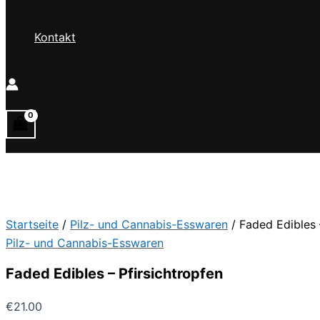
Kontakt
Startseite
/
Pilz- und Cannabis-Esswaren
/ Faded Edibles 
Pilz- und Cannabis-Esswaren
Faded Edibles – Pfirsichtropfen
€
21.00