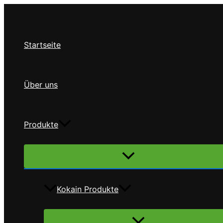
Zum
Inhalt
springen
Startseite
Über uns
Produkte
Menü
umschalten
Kokain Produkte
Menü