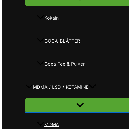
umschalten
Kokain
COCA-BLÄTTER
Coca-Tee & Pulver
MDMA / LSD / KETAMINE
Menü
umschalten
MDMA