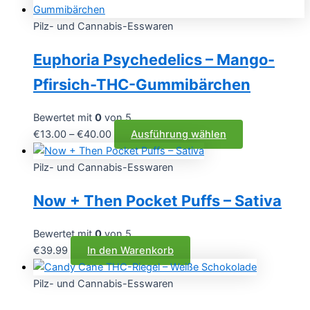
Pilz- und Cannabis-Esswaren
Euphoria Psychedelics – Mango-
Pfirsich-THC-Gummibärchen
Bewertet mit
0
von 5
Preisspanne:
Dieses
€
13.00
–
€
40.00
Ausführung wählen
€13.00
Produkt
bis
weist
Pilz- und Cannabis-Esswaren
€40.00
mehrere
Now + Then Pocket Puffs – Sativa
Varianten
auf.
Die
Bewertet mit
0
von 5
Optionen
€
39.99
In den Warenkorb
können
auf
Pilz- und Cannabis-Esswaren
der