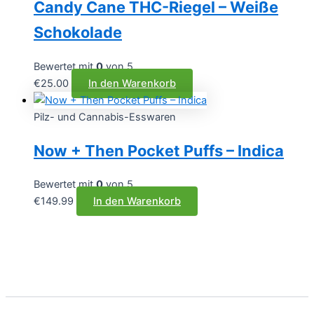
Candy Cane THC-Riegel – Weiße
Produktseite
gewählt
Schokolade
werden
Bewertet mit
0
von 5
€
25.00
In den Warenkorb
Pilz- und Cannabis-Esswaren
Now + Then Pocket Puffs – Indica
Bewertet mit
0
von 5
€
149.99
In den Warenkorb