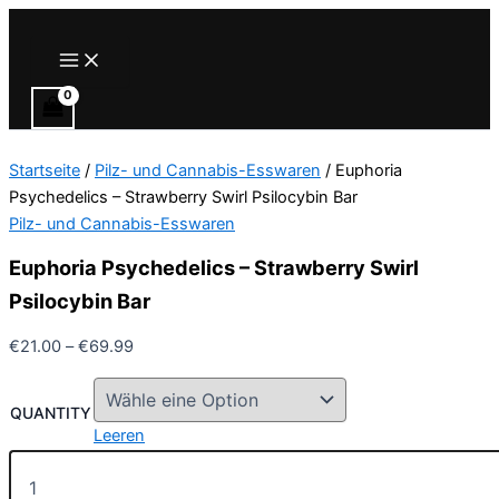
Zum
Inhalt
Main
Menu
springen
Startseite
/
Pilz- und Cannabis-Esswaren
/ Euphoria
Psychedelics – Strawberry Swirl Psilocybin Bar
Pilz- und Cannabis-Esswaren
Euphoria Psychedelics – Strawberry Swirl
Psilocybin Bar
Preisspanne:
€
21.00
–
€
69.99
€21.00
bis
QUANTITY
€69.99
Leeren
Euphoria
Psychedelics