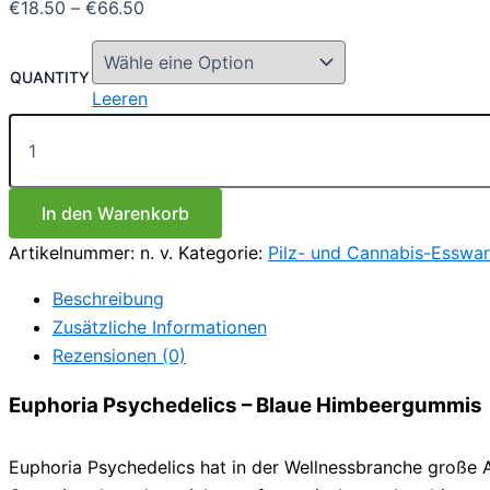
Preisspanne:
€
18.50
–
€
66.50
€18.50
bis
QUANTITY
€66.50
Leeren
Euphoria
Psychedelics
–
Blaue
Himbeergummis
In den Warenkorb
Menge
Artikelnummer:
n. v.
Kategorie:
Pilz- und Cannabis-Esswa
Beschreibung
Zusätzliche Informationen
Rezensionen (0)
Euphoria Psychedelics – Blaue Himbeergummis
Euphoria Psychedelics hat in der Wellnessbranche große 