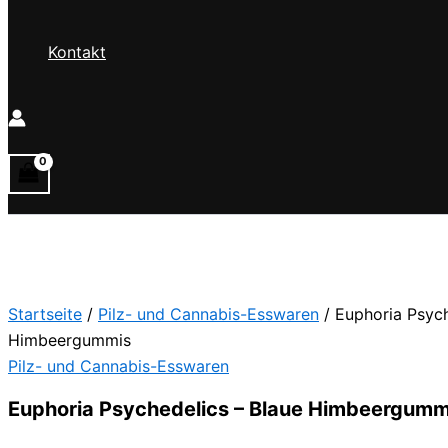
Kontakt
Startseite
/
Pilz- und Cannabis-Esswaren
/ Euphoria Psych
Himbeergummis
Pilz- und Cannabis-Esswaren
Euphoria Psychedelics – Blaue Himbeergumm