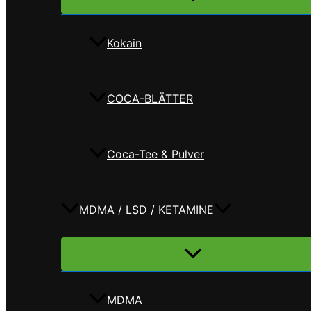
umschalten
Kokain
COCA-BLÄTTER
Coca-Tee & Pulver
MDMA / LSD / KETAMINE
Menü
umschalten
MDMA