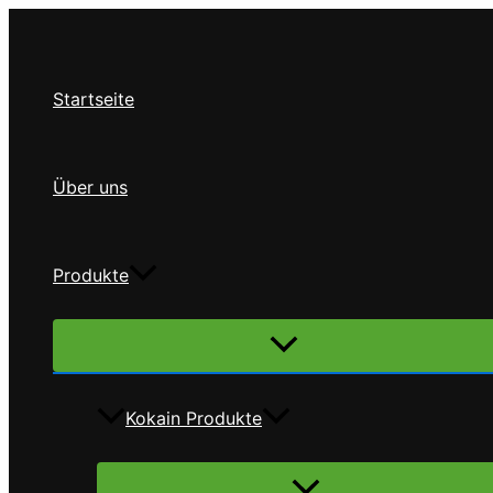
Zum
Inhalt
springen
Startseite
Über uns
Produkte
Menü
umschalten
Kokain Produkte
Menü