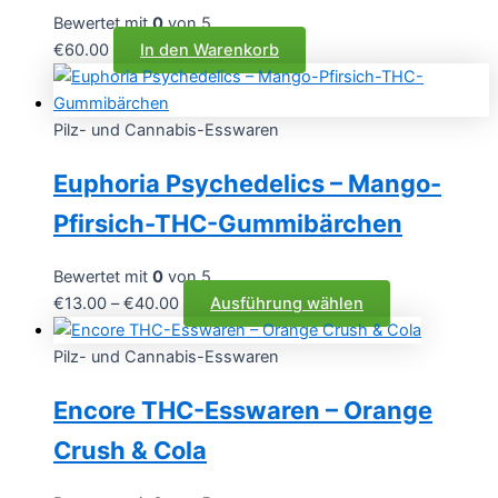
Bewertet mit
0
von 5
€
60.00
In den Warenkorb
Pilz- und Cannabis-Esswaren
Euphoria Psychedelics – Mango-
Pfirsich-THC-Gummibärchen
Bewertet mit
0
von 5
Preisspanne:
Dieses
€
13.00
–
€
40.00
Ausführung wählen
€13.00
Produkt
bis
weist
Pilz- und Cannabis-Esswaren
€40.00
mehrere
Encore THC-Esswaren – Orange
Varianten
auf.
Crush & Cola
Die
Optionen