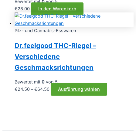
Bewertet mit
0
von 5
können
€
28.00
In den Warenkorb
auf
der
Produktseite
Pilz- und Cannabis-Esswaren
gewählt
werden
Dr.feelgood THC-Riegel –
Verschiedene
Geschmacksrichtungen
Bewertet mit
0
von 5
Preisspanne:
Dieses
€
24.50
–
€
64.50
Ausführung wählen
€24.50
Produkt
bis
weist
€64.50
mehrere
Varianten
auf.
Die