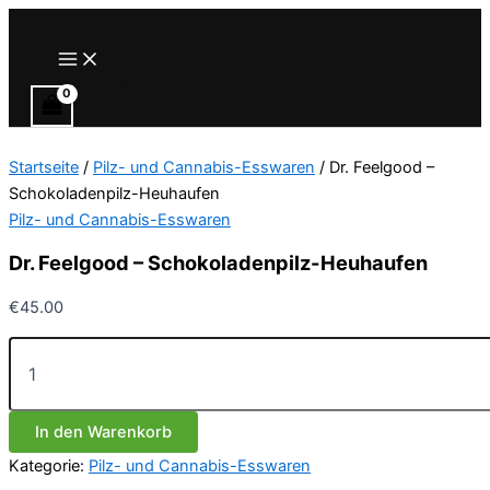
Zum
Inhalt
Main
Menu
springen
Startseite
/
Pilz- und Cannabis-Esswaren
/ Dr. Feelgood –
Schokoladenpilz-Heuhaufen
Pilz- und Cannabis-Esswaren
Dr. Feelgood – Schokoladenpilz-Heuhaufen
€
45.00
Dr.
Feelgood
–
Schokoladenpilz-
In den Warenkorb
Heuhaufen
Menge
Kategorie:
Pilz- und Cannabis-Esswaren