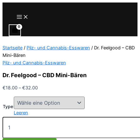
Zum
Inhalt
Main
Menu
springen
Startseite
/
Pilz- und Cannabis-Esswaren
/ Dr. Feelgood – CBD
Mini-Bären
Pilz- und Cannabis-Esswaren
Dr. Feelgood – CBD Mini-Bären
Preisspanne:
€
18.00
–
€
32.00
€18.00
bis
Type
€32.00
Leeren
Dr.
Feelgood
–
CBD