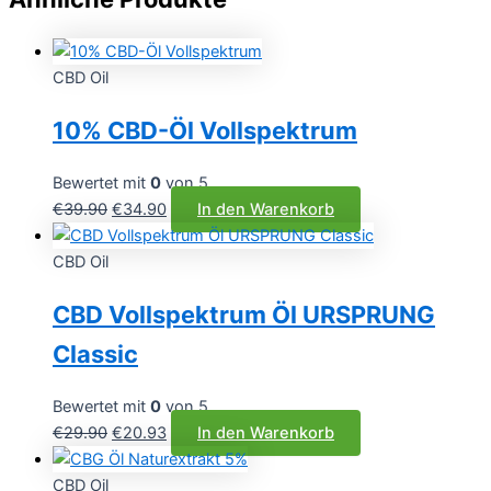
CBD Oil
10% CBD-Öl Vollspektrum
Bewertet mit
0
von 5
Ursprünglicher
Aktueller
€
39.90
€
34.90
In den Warenkorb
Preis
Preis
war:
ist:
CBD Oil
€39.90
€34.90.
CBD Vollspektrum Öl URSPRUNG
Classic
Bewertet mit
0
von 5
Ursprünglicher
Aktueller
€
29.90
€
20.93
In den Warenkorb
Preis
Preis
war:
ist:
CBD Oil